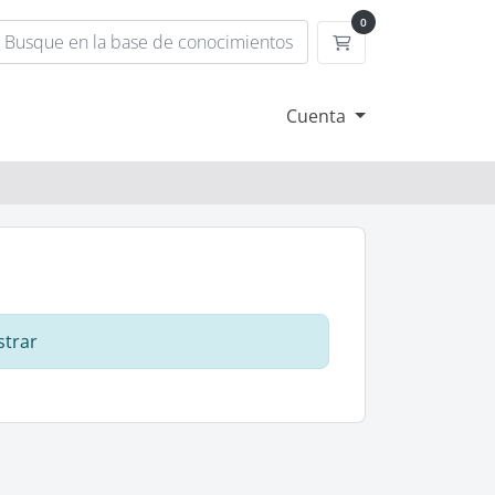
0
Carrito
Cuenta
strar